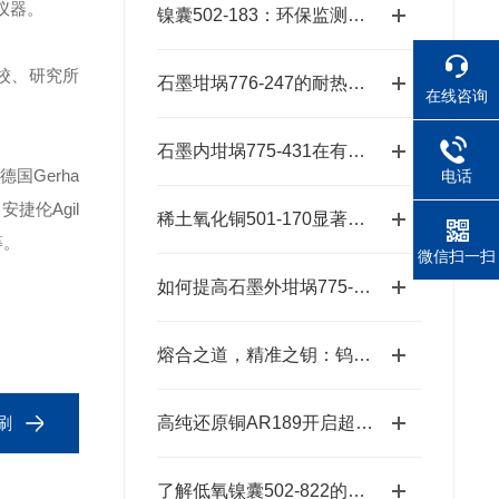
仪器。
镍囊502-183：环保监测的精准工具
校、研究所
石墨坩埚776-247的耐热温度范围是多少？
在线咨询
石墨内坩埚775-431在有色金属冶炼中的应用
德国Gerha
电话
安捷伦Agil
稀土氧化铜501-170显著降低反应的活化能
等。
微信扫一扫
如何提高石墨外坩埚775-433的使用寿命？
熔合之道，精准之钥：钨锡助熔剂501-008，XRF分析的伴侣
扫刷
高纯还原铜AR189开启超纯金属新时代的“铜”话钥匙
了解低氧镍囊502-822的特性与应用