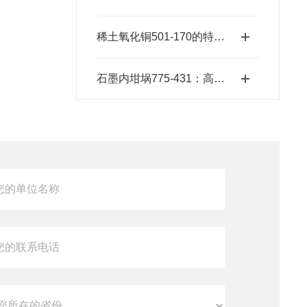
稀土氧化铜501-170的特性和应用前景
石墨内坩埚775-431：高温熔炼的坚实卫士