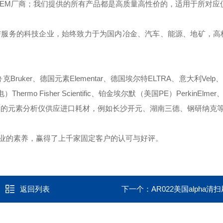
OEM厂商；我们提供的所有产品都是高质量高性价的，适用于所对应
与服务的科技企业，始终致力于为国内冶金、汽车、能源、地矿，高
ruker、德国元素Elementar、德国埃尔特ELTRA、意大利Velp、
mo Fisher Scientific、铂金埃尔默（美国PE）PerkinElmer、
些国产品牌的元素分析仪供应进口耗材，例如长沙开元、湖南三德、钢研纳克
业的素养，赢得了上千家固定客户的认可与好评。
返回列表
下一个：
AR022美国alpha清