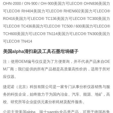
OHN-2000 / ON-900 / OH-900
美国力可LECO® OHN836
美国力
可LECO® RH404
美国力可LECO® RHEN602
美国力可LECO®
RO416
美国力可LECO® TC136
美国力可LECO® TC300
美国力
可LECO® TC436
美国力可LECO® TC500 / 600
美国力可LECO®
TCH600
美国力可LECO® TN114
美国力可LECO® TN300
美国力
可LECO® TN414
美国alpha清扫刷及工具石墨坩埚镊子
注：使用OEM编号仅仅是为了方便查询，并不代表产品来自OE
M厂商；我们提供的所有产品都是高质量高性价的，适用于所对
应仪器。
捷尼诺（北京）科技有限公司是一家专门从事分析仪器销售与服
务的科技企业，始终致力于为国内冶金、汽车、能源、地矿，高
校、研究所等企业提供元素分析耗材及配件服务。
公司主营美国alpha、瑞士saentis全品类产品，可用于德国布鲁