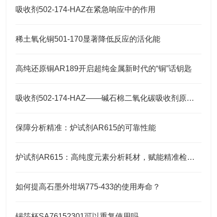
吸收剂502-174-HAZ在紧急响应中的作用
稀土氧化铜501-170显著降低反应的活化能
高纯还原铜AR189开启超纯金属新时代的“铜”话钥匙
吸收剂502-174-HAZ——碱石棉二氧化碳吸收剂原理与元素分析及气体净化应用
保障分析精准：炉试剂AR615的可靠性能
炉试剂AR615：高纯度元素分析耗材，赋能精准检测高效推进
如何提高石墨外坩埚775-433的使用寿命？
锡箔杯SA76152301可以重复使用吗