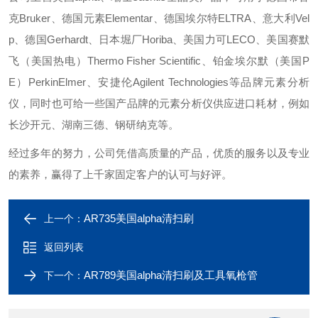
克Bruker、德国元素Elementar、德国埃尔特ELTRA、意大利Vel
p、德国Gerhardt、日本堀厂Horiba、美国力可LECO、美国赛默
飞（美国热电）Thermo Fisher Scientific、铂金埃尔默（美国P
E）PerkinElmer、安捷伦Agilent Technologies等品牌元素分析
仪，同时也可给一些国产品牌的元素分析仪供应进口耗材，例如
长沙开元、湖南三德、钢研纳克等。
经过多年的努力，公司凭借高质量的产品，优质的服务以及专业
的素养，赢得了上千家固定客户的认可与好评。
AR735美国alpha清扫刷
上一个：
返回列表
AR789美国alpha清扫刷及工具氧枪管
下一个：