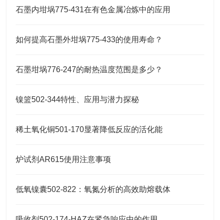
石墨内坩埚775-431在有色金属冶炼中的应用
如何提高石墨外坩埚775-433的使用寿命？
石墨坩埚776-247的耐热温度范围是多少？
镍篮502-344特性、应用与潜力探秘
稀土氧化铜501-170显著降低反应的活化能
炉试剂AR615使用注意事项
低氧镍囊502-822：氧氮分析的高效助熔载体
吸收剂502-174-HAZ在紧急响应中的作用