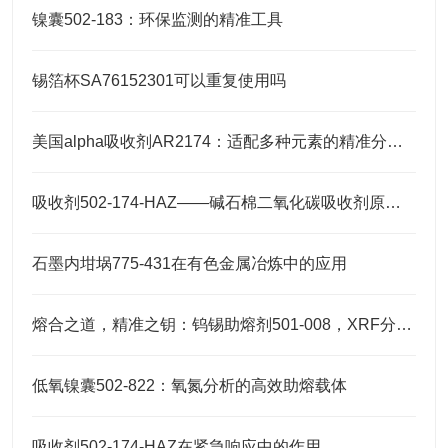
镍囊502-183：环保监测的精准工具
锡箔杯SA76152301可以重复使用吗
美国alpha吸收剂AR2174：适配多种元素的精准分析需求
吸收剂502-174-HAZ——碱石棉二氧化碳吸收剂原理与元素分析及气体净化应用
石墨内坩埚775-431在有色金属冶炼中的应用
熔合之道，精准之钥：钨锡助熔剂501-008，XRF分析的伴侣
低氧镍囊502-822：氧氮分析的高效助熔载体
吸收剂502-174-HAZ在紧急响应中的作用