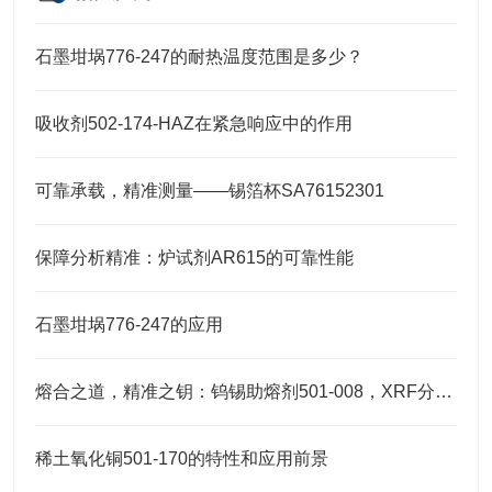
石墨坩埚776-247的耐热温度范围是多少？
吸收剂502-174-HAZ在紧急响应中的作用
可靠承载，精准测量——锡箔杯SA76152301
保障分析精准：炉试剂AR615的可靠性能
石墨坩埚776-247的应用
熔合之道，精准之钥：钨锡助熔剂501-008，XRF分析的伴侣
稀土氧化铜501-170的特性和应用前景