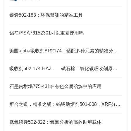
镍囊502-183：环保监测的精准工具
锡箔杯SA76152301可以重复使用吗
美国alpha吸收剂AR2174：适配多种元素的精准分析需求
吸收剂502-174-HAZ——碱石棉二氧化碳吸收剂原理与元素分析及气体净化应用
石墨内坩埚775-431在有色金属冶炼中的应用
熔合之道，精准之钥：钨锡助熔剂501-008，XRF分析的伴侣
低氧镍囊502-822：氧氮分析的高效助熔载体