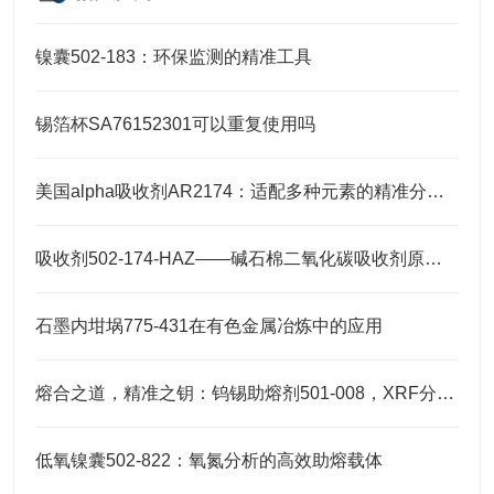
镍囊502-183：环保监测的精准工具
锡箔杯SA76152301可以重复使用吗
美国alpha吸收剂AR2174：适配多种元素的精准分析需求
吸收剂502-174-HAZ——碱石棉二氧化碳吸收剂原理与元素分析及气体净化应用
石墨内坩埚775-431在有色金属冶炼中的应用
熔合之道，精准之钥：钨锡助熔剂501-008，XRF分析的伴侣
低氧镍囊502-822：氧氮分析的高效助熔载体