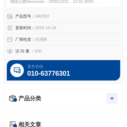
德国元素Elementar：200011221，12.01-0033
美国力可LECO：502-397
注：使用OEM编号仅仅是为了方便查询，并不代表产品来自
产品型号：
AR2397
OEM厂商；我们提供的所有产品都是高质量高性价的，适用
更新时间：
2025-10-19
于所对应仪器。
厂商性质：
代理商
访 问 量 ：
930
服务热线
010-63776301
产品分类
相关文章