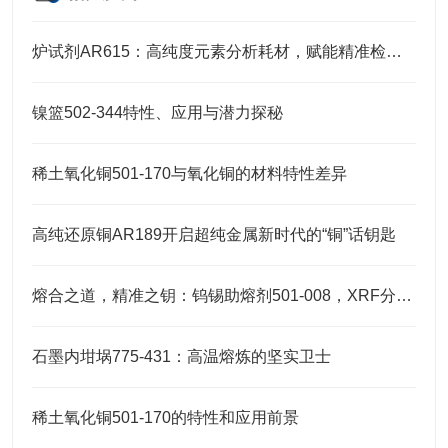
炉试剂AR615：高纯度元素分析耗材，赋能精准检测高效推进
镍篮502-344特性、应用与潜力探秘
稀土氧化铜501-170与氧化铜的材料特性差异
高纯还原铜AR189开启超纯金属新时代的“铜”话钥匙
熔合之道，精准之钥：钨锡助熔剂501-008，XRF分析的伴侣
石墨内坩埚775-431：高温熔炼的坚实卫士
稀土氧化铜501-170的特性和应用前景