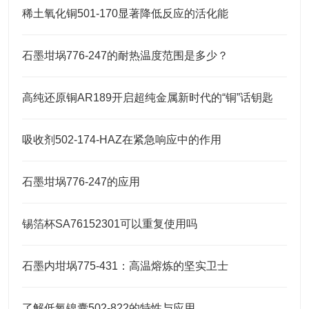
稀土氧化铜501-170显著降低反应的活化能
石墨坩埚776-247的耐热温度范围是多少？
高纯还原铜AR189开启超纯金属新时代的“铜”话钥匙
吸收剂502-174-HAZ在紧急响应中的作用
石墨坩埚776-247的应用
锡箔杯SA76152301可以重复使用吗
石墨内坩埚775-431：高温熔炼的坚实卫士
了解低氧镍囊502-822的特性与应用