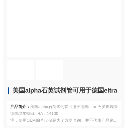
美国alpha石英试剂管可用于德国eltra
产品简介：
美国alpha石英试剂管可用于德国eltra-石英燃烧管
德国埃尔特ELTRA：14130
注：使用OEM编号仅仅是为了方便查询，并不代表产品来自
OEM厂商；我们提供的所有产品都是高质量高性价的，适用