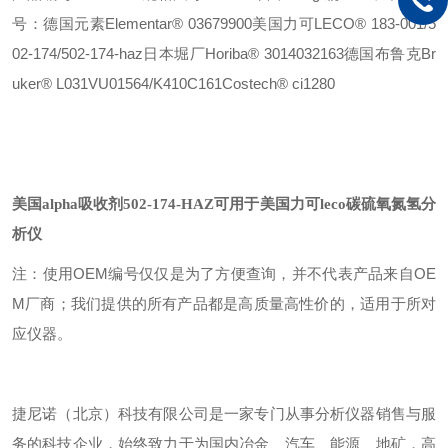
号：
德国元素Elementar® 03679900
美国力可LECO® 183-001/5
02-174/502-174-haz
日本堀厂Horiba® 3014032163
德国布鲁克Br
uker® L031VU01564/K410C161
Costech® ci1280
美国alpha吸收剂502-174-HAZ
可用于美国力可leco碳硫氧氮氢分
析仪
注：使用OEM编号仅仅是为了方便查询，并不代表产品来自OE
M厂商；我们提供的所有产品都是高质量高性价的，适用于所对
应仪器。
捷尼诺（北京）科技有限公司是一家专门从事分析仪器销售与服
务的科技企业，始终致力于为国内冶金、汽车、能源、地矿，高