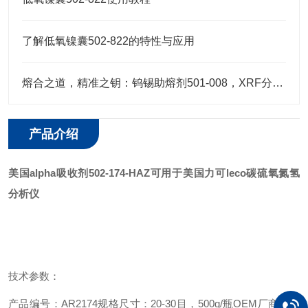
了解低氧镍囊502-822的特性与应用
熔合之道，精准之钥：钨锡助熔剂501-008，XRF分析的伴侣
产品介绍
美国alpha吸收剂502-174-HAZ
可用于美国力可leco碳硫氧氮氢
分析仪
技术参数：
产品编号：AR2174
规格尺寸：20-30目，500g/瓶
OEM厂商及编