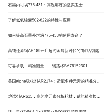
石墨内坩埚775-431：高温熔炼的坚实卫士
了解低氧镍囊502-822的特性与应用
如何提高石墨外坩埚775-433的使用寿命？
高纯还原铜AR189开启超纯金属新时代的“铜”话钥匙
可靠承载，精准测量——锡箔杯SA76152301
美国alpha吸收剂AR2174：适配多种元素的精准分析需求
炉试剂AR615：高纯度元素分析耗材，赋能精准检测高效推进
稀土氧化铜501-170与氧化铜的材料特性差异