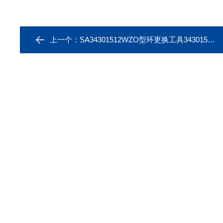
上一个：
SA34301512WZO型环更换工具34301512可用于美国Thermo