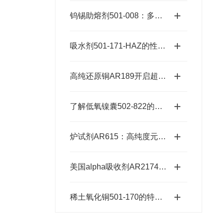
钨锡助熔剂501-008：多元样品熔融的高效适配方案
吸水剂501-171-HAZ的性能及优势
高纯还原铜AR189开启超纯金属新时代的“铜”话钥匙
了解低氧镍囊502-822的特性与应用
炉试剂AR615：高纯度元素分析耗材，赋能精准检测高效推进
美国alpha吸收剂AR2174：适配多种元素的精准分析需求
稀土氧化铜501-170的特性和应用前景