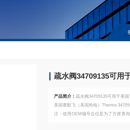
疏水阀34709135可用
产品简介：
疏水阀34709135可用于美
美国赛默飞（美国热电）Thermo 34709
注：使用OEM编号仅仅是为了方便查
是高质量高性价的，适用于所对应仪器