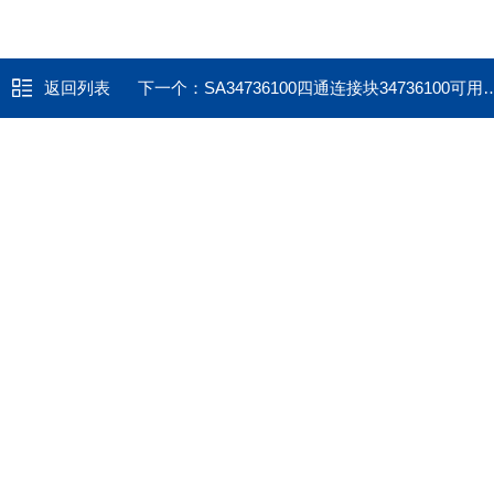
返回列表
下一个：
SA34736100四通连接块34736100可用于美国Thermo