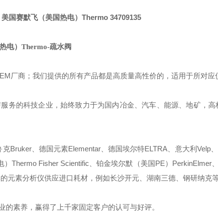
国赛默飞（美国热电）Thermo 34709135
电）Thermo-疏水阀
OEM厂商；我们提供的所有产品都是高质量高性价的，适用于所对应
与服务的科技企业，始终致力于为国内冶金、汽车、能源、地矿，高
ruker、德国元素Elementar、德国埃尔特ELTRA、意大利Velp、
mo Fisher Scientific、铂金埃尔默（美国PE）PerkinElmer、
些国产品牌的元素分析仪供应进口耗材，例如长沙开元、湖南三德、钢研纳克
业的素养，赢得了上千家固定客户的认可与好评。