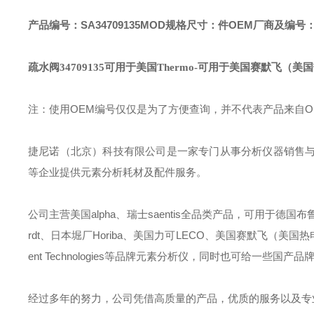
产品编号：SA34709135MOD
规格尺寸：件
OEM厂商及编号：美
疏水阀34709135可用于美国Thermo
-可用于美国赛默飞（美国热
注：使用OEM编号仅仅是为了方便查询，并不代表产品来自
捷尼诺（北京）科技有限公司是一家专门从事分析仪器销售
等企业提供元素分析耗材及配件服务。
公司主营美国alpha、瑞士saentis全品类产品，可用于德国布鲁克B
rdt、日本堀厂Horiba、美国力可LECO、美国赛默飞（美国热电）Ther
ent Technologies等品牌元素分析仪，同时也可给一
经过多年的努力，公司凭借高质量的产品，优质的服务以及专