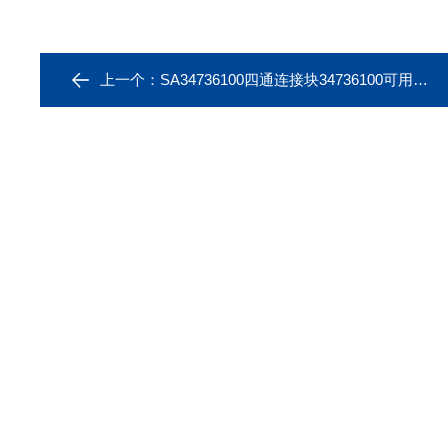
上一个：
SA34736100四通连接块34736100可用于美国Thermo