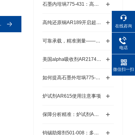
石墨内坩埚775-431：高温熔炼的坚实卫士
高纯还原铜AR189开启超纯金属新时代的“铜”话钥匙
在线咨询
可靠承载，精准测量——锡箔杯SA76152301
电话
美国alpha吸收剂AR2174：适配多种元素的精准分析需求
微信扫一扫
如何提高石墨外坩埚775-433的使用寿命？
炉试剂AR615使用注意事项
保障分析精准：炉试剂AR615的可靠性能
钨锡助熔剂501-008：多元样品熔融的高效适配方案