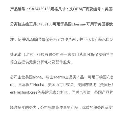
产品编号：SA34739133
规格尺寸：支
OEM厂商及编号：美国赛默
分离柱连接工具34739133可用于美国Thermo
-可用于美国赛默
注：使用OEM编号仅仅是为了方便查询，并不代表产品来自
捷尼诺（北京）科技有限公司是一家专门从事分析仪器销售
等企业提供元素分析耗材及配件服务。
公司主营美国alpha、瑞士saentis全品类产品，可用于德国布鲁克B
rdt、日本堀厂Horiba、美国力可LECO、美国赛默飞（美国热电）Ther
ent Technologies等品牌元素分析仪，同时也可给一
经过多年的努力，公司凭借高质量的产品，优质的服务以及专