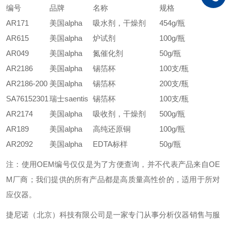
编号
品牌
名称
规格
AR171
美国
alpha
吸水剂，干燥剂
454g/
瓶
AR615
美国
alpha
炉试剂
100g/
瓶
AR049
美国alpha
氮催化剂
50g/
瓶
AR2186
美国alpha
锡箔杯
100
支
/
瓶
AR2186-200
美国alpha
锡箔杯
200
支
/
瓶
SA76152301
瑞士
saentis
锡箔杯
100
支
/
瓶
AR2174
美国alpha
吸收剂，干燥剂
500g/
瓶
AR189
美国alpha
高纯还原铜
100g/瓶
AR2092
美国alpha
EDTA
标样
50g/
瓶
注：使用OEM编号仅仅是为了方便查询，并不代表产品来自OE
M厂商；我们提供的所有产品都是高质量高性价的，适用于所对
应仪器。
捷尼诺（北京）科技有限公司是一家专门从事分析仪器销售与服