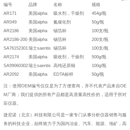
编号
品牌
名称
规格
AR171
美国
alpha
吸水剂，干燥剂
454g/
瓶
AR049
美国alpha
氮催化剂
50g/
瓶
AR2186
美国alpha
锡箔杯
100
支
/
瓶
AR2186-200
美国alpha
锡箔杯
200
支
/
瓶
SA76152301
瑞士
saentis
锡箔杯
100
支
/
瓶
AR2174
美国alpha
吸收剂，干燥剂
500g/
瓶
SA99060302
瑞士
saentis
高纯还原铜
100g/瓶
AR2092
美国alpha
EDTA
标样
50g/
瓶
注：使用OEM编号仅仅是为了方便查询，并不代表产品来自OE
M厂商；我们提供的所有产品都是高质量高性价的，适用于所对
应仪器。
捷尼诺（北京）科技有限公司是一家专门从事分析仪器销售与服
务的科技企业，始终致力于为国内冶金、汽车、能源、地矿，高