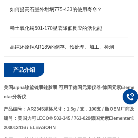
如何提高石墨外坩埚775-433的使用寿命？
稀土氧化铜501-170显著降低反应的活化能
高纯还原铜AR189的储存、预处理、加工、检测
产品介绍
美国alpha镍篮镍囊镍胶囊 可用于德国元素
仪器
-德国元素Eleme
ntar分析仪
产品编号：AR2345
规格尺寸：1.5g / 支，100支 / 瓶
OEM厂商及
编号：
美国力可LECO® 502-345 / 763-029
德国元素Elementar®
200012416 / ELBASOHN