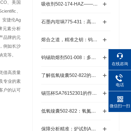
LECO、美国
吸收剂502-174-HAZ——碱石棉二氧化碳吸收剂原理与元素分析及气体净化应用
entific、
r、安捷伦Ag
石墨内坩埚775-431：高温熔炼的坚实卫士
s等品牌元素分析
产品牌的元
熔合之道，精准之钥：钨锡助熔剂501-008，XRF分析的伴侣
，例如长沙
纳克等。
钨锡助熔剂501-008：多元样品熔融的高效适配方案
在线咨询
凭借高质量
了解低氧镍囊502-822的特性与应用
及专业的素
电话
客户的认可
锡箔杯SA76152301的作用与优势
微信扫一扫
低氧镍囊502-822：氧氮分析的高效助熔载体
保障分析精准：炉试剂AR615的可靠性能