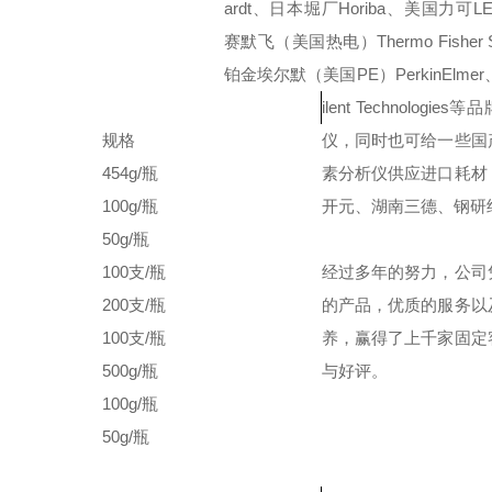
ardt、日本堀厂Horiba、美国力可
赛默飞（美国热电）Thermo Fisher Sci
铂金埃尔默（美国PE）PerkinElme
ilent Technologie
规格
仪，同时也可给一些国
454g/
瓶
素分析仪供应进口耗材
100g/
瓶
开元、湖南三德、钢研
50g/
瓶
100
支
/
瓶
经过多年的努力，公司
200
支
/
瓶
的产品，优质的服务以
100
支
/
瓶
养，赢得了上千家固定
500g/
瓶
与好评。
100g/瓶
50g/
瓶