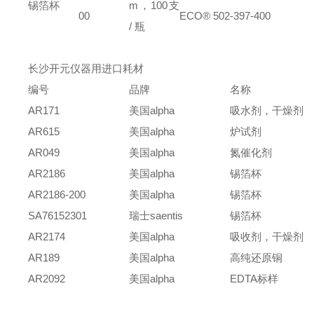
锡箔杯
m，100支
00
ECO® 502-397-400
/ 瓶
长沙开元仪器用进口耗材
编号
品牌
名称
AR171
美国
alpha
吸水剂，干燥剂
AR615
美国
alpha
炉试剂
AR049
美国alpha
氮催化剂
AR2186
美国alpha
锡箔杯
AR2186-200
美国alpha
锡箔杯
SA76152301
瑞士
saentis
锡箔杯
AR2174
美国alpha
吸收剂，干燥剂
AR189
美国alpha
高纯还原铜
AR2092
美国alpha
EDTA
标样