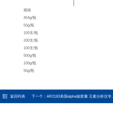
规格
454g/
瓶
50g/
瓶
100
支
/
瓶
200
支
/
瓶
100
支
/
瓶
500g/
瓶
100g/瓶
50g/
瓶
返回列表
下一个：
AR2183美国alpha镍胶囊 元素分析仪专用镍囊