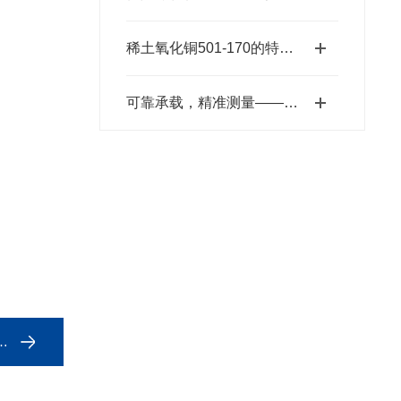
稀土氧化铜501-170的特性和应用前景
可靠承载，精准测量——锡箔杯SA76152301