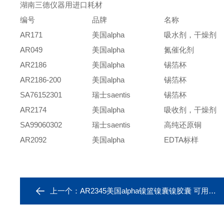
湖南三德仪器用进口耗材
编号
品牌
名称
AR171
美国
alpha
吸水剂，干燥剂
AR049
美国alpha
氮催化剂
AR2186
美国alpha
锡箔杯
AR2186-200
美国alpha
锡箔杯
SA76152301
瑞士
saentis
锡箔杯
AR2174
美国alpha
吸收剂，干燥剂
SA99060302
瑞士
saentis
高纯还原铜
AR2092
美国alpha
EDTA
标样
上一个：
AR2345美国alpha镍篮镍囊镍胶囊 可用于德国元素