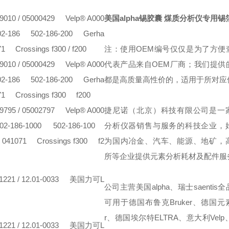
10 / 05000429
Velp® A000
美国alpha锡胶囊 煤质分析仪专用锡
-186
502-186-200
Gerha
71
Crossings f300 / f200
注：使用OEM编号仅仅是为了方便
10 / 05000429
Velp® A000
代表产品来自OEM厂商；我们提供
-186
502-186-200
Gerha
都是高质量高性价的，适用于所对应
71
Crossings f300
f200
95 / 05002797
Velp® A000
捷尼诺（北京）科技有限公司是一
186-1000
502-186-100
分析仪器销售与服务的科技企业，
041071
Crossings f300
f2
为国内冶金、汽车、能源、地矿，
所等企业提供元素分析耗材及配件服
1 / 12.01-0033
美国力可L
公司主营美国alpha、瑞士saenti
可用于德国布鲁克Bruker、德国元素E
r、德国埃尔特ELTRA、意大利Velp
1 / 12.01-0033
美国力可L